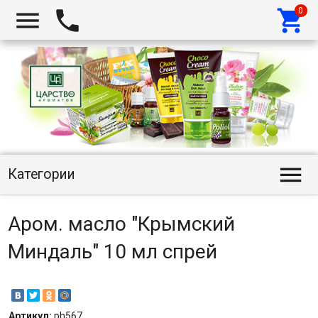




Категории
Аром. масло "Крымский
Миндаль" 10 мл спрей
Артикул:
ph567