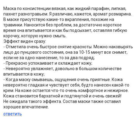
Маска по консистенции вязкая, как жидкий парафин, липкая,
пахнет разнотравьем. Я различаю, кажется, аромат розмарина.
В маске присутствую какие-то вкрапления, похожие на
травинки. Наносится без проблем, за достаточно короткое
время она впитывается и как бы подсыхает, оставляя гибкую
корочку, которую нужно смыть.
Эффект виден сразу:
- Отметила очень быстрое снятие красноты. Можно наковырять
лицо до пунцового состояния, она за 10-15 минут все снимет,
если не за одно нанесение, то за два подряд;
- Прекрасно успокаивает и охлаждает кожу;
- Невероятно увлажняет, довольно в большом количестве
впитывается в кожу;
- Когда маску смываешь, ощущения очень приятные. Кожа
невероятно гладкая и чувствует себя, будто нанесен какой-то
крем. На коже остается что-то очень комфортное и нежирное.
Кожа становится бархатной и подтянутой и очень свежей!
Не ожидала такого эффекта. Состав маски также оставил
хорошее впечатление.
ответить