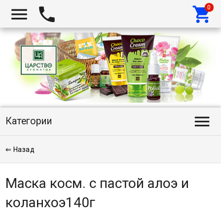




Категории
⇐ Назад
Маска косм. с пастой алоэ и
коланхоэ140г