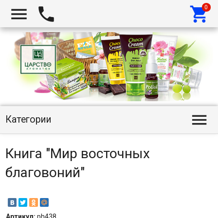




Категории
Книга "Мир восточных
благовоний"
Артикул:
ph438