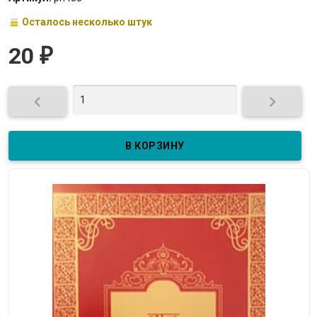
Осталось несколько штук
20
₽

