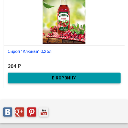
Сироп "Клюква" 0,25л
В наличии
304
₽
Сироп изготовлен из ягод клюквы.