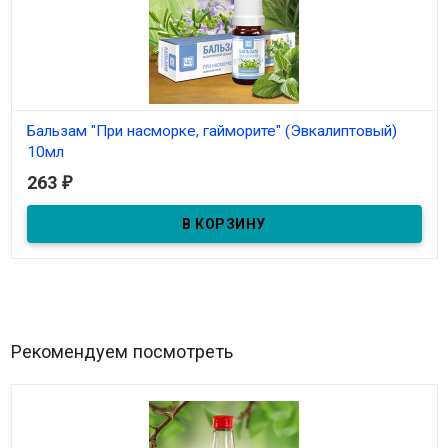
Бальзам "При насморке, гайморите" (Эвкалиптовый)
10мл
263
₽
В наличии
Бальзам-спрей "При насморке, гайморите" 10мл
Рекомендуем посмотреть