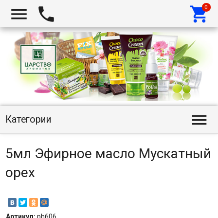




Категории
5мл Эфирное масло Мускатный
орех
Артикул:
ph606