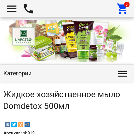




Категории
Жидкое хозяйственное мыло
Domdetox 500мл
Артикул:
ph919