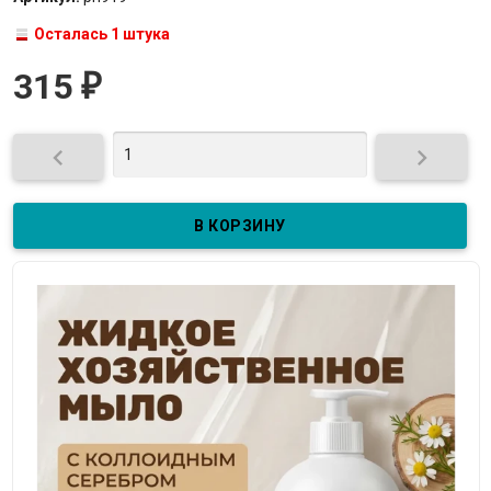
Осталась 1 штука
315
₽

